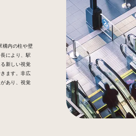
駅構内の柱や壁
特長により、駅
れる新しい視覚
できます。非広
性があり、視覚