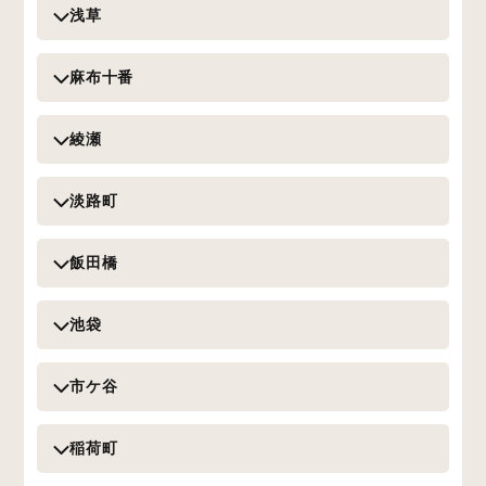
浅草
麻布十番
綾瀬
淡路町
飯田橋
池袋
市ケ谷
稲荷町