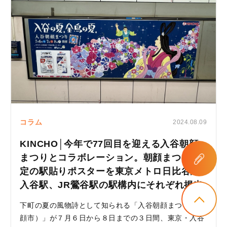
コラム
2024.08.09
KINCHO│今年で77回目を迎える入谷朝顔
まつりとコラボレーション。朝顔まつり限
定の駅貼りポスターを東京メトロ日比谷線
入谷駅、JR鶯谷駅の駅構内にそれぞれ掲出
下町の夏の風物詩として知られる「入谷朝顔まつり（朝
顔市）」が７月６日から８日までの３日間、東京・入谷