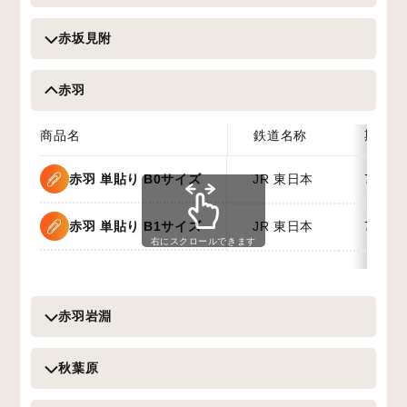
赤坂見附
赤羽
商品名
鉄道名称
期間
赤羽 単貼り B0サイズ
JR 東日本
7日間
赤羽 単貼り B1サイズ
JR 東日本
7日間
右にスクロールできます
赤羽岩淵
秋葉原