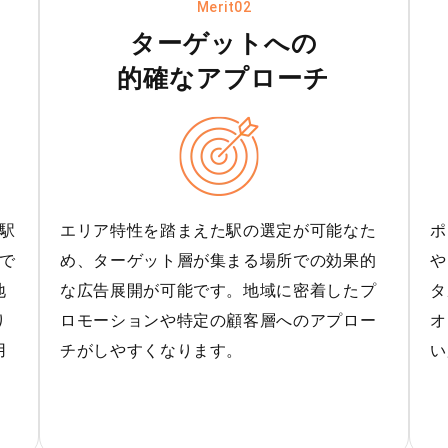
Merit02
ターゲットへの
的確なアプローチ
駅
エリア特性を踏まえた駅の選定が可能なた
ポ
で
め、ターゲット層が集まる場所での効果的
や
地
な広告展開が可能です。地域に密着したプ
タ
り
ロモーションや特定の顧客層へのアプロー
オ
用
チがしやすくなります。
い