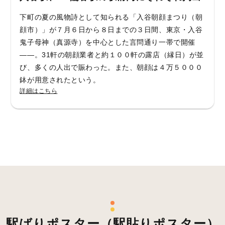
下町の夏の風物詩として知られる「入谷朝顔まつり（朝
顔市）」が７月６日から８日までの３日間、東京・入谷
鬼子母神（真源寺）を中心とした言問通り一帯で開催
――。31軒の朝顔業者と約１００軒の露店（縁日）が並
び、多くの人出で賑わった。また、朝顔は４万５０００
鉢が用意されたという。
詳細はこちら
駅ばりポスター（駅貼りポスター）