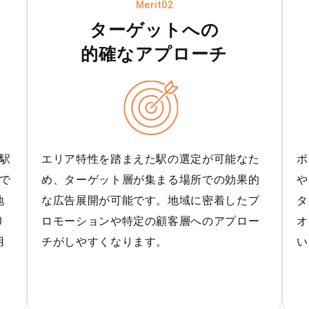
Merit02
ターゲットへの
的確なアプローチ
駅
エリア特性を踏まえた駅の選定が可能なた
ポ
で
め、ターゲット層が集まる場所での効果的
や
地
な広告展開が可能です。地域に密着したプ
タ
り
ロモーションや特定の顧客層へのアプロー
オ
用
チがしやすくなります。
い