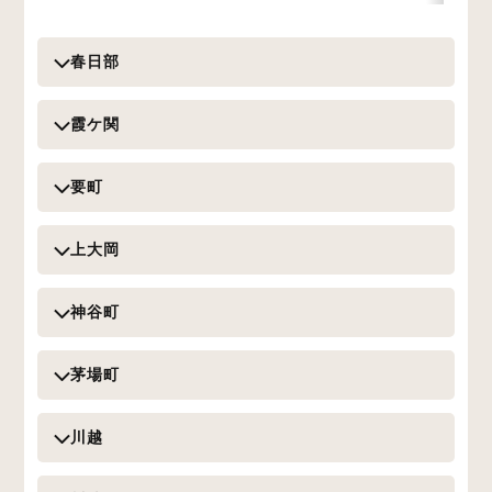
春日部
霞ケ関
要町
上大岡
神谷町
茅場町
川越