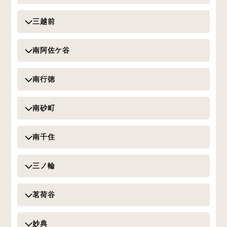
三越前
南阿佐ケ谷
南行徳
南砂町
南千住
三ノ輪
茗荷谷
妙典