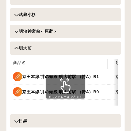
武蔵小杉
明治神宮前＜原宿＞
明大前
商品名
鉄道名
京王本線/井の頭線 明大前駅 （特A）B1
京王
京王本線/井の頭線 明大前駅 （特A）B0
京王
右にスクロールできます
目黒