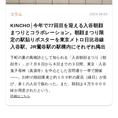
コラム
2024.08.09
KINCHO│今年で77回目を迎える入谷朝顔
まつりとコラボレーション。朝顔まつり限
定の駅貼りポスターを東京メトロ日比谷線
入谷駅、JR鶯谷駅の駅構内にそれぞれ掲出
下町の夏の風物詩として知られる「入谷朝顔まつり（朝
顔市）」が７月６日から８日までの３日間、東京・入谷
鬼子母神（真源寺）を中心とした言問通り一帯で開催
――。31軒の朝顔業者と約１００軒の露店（縁日）が並
び、多くの人出で賑わった。また、朝顔は４万５０００
鉢が用意されたという。
詳細はこちら