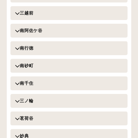
三越前
南阿佐ケ谷
南行徳
南砂町
南千住
三ノ輪
茗荷谷
妙典