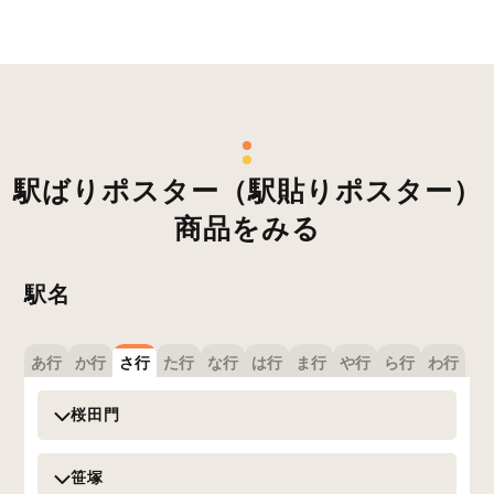
駅ばりポスター（駅貼りポスター）
商品をみる
駅名
あ行
か行
さ行
た行
な行
は行
ま行
や行
ら行
わ行
桜田門
笹塚