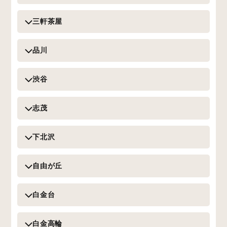
三軒茶屋
品川
渋谷
志茂
下北沢
自由が丘
白金台
白金高輪