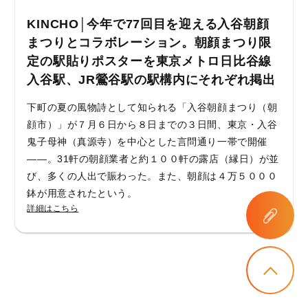
KINCHO│今年で77回目を迎える入谷朝顔
まつりとコラボレーション。朝顔まつり限
定の駅貼りポスターを東京メトロ日比谷線
入谷駅、JR鶯谷駅の駅構内にそれぞれ掲出
下町の夏の風物詩として知られる「入谷朝顔まつり（朝
顔市）」が７月６日から８日までの３日間、東京・入谷
鬼子母神（真源寺）を中心とした言問通り一帯で開催
――。31軒の朝顔業者と約１００軒の露店（縁日）が並
び、多くの人出で賑わった。また、朝顔は４万５０００
鉢が用意されたという。
詳細はこちら