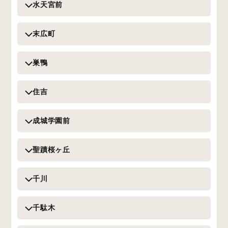
水天宮前
末広町
巣鴨
住吉
成城学園前
聖蹟桜ヶ丘
千川
千駄木