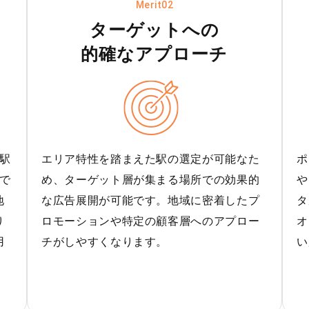
Merit02
ターゲットへの
的確なアプローチ
駅
エリア特性を踏まえた駅の選定が可能なた
ポ
で
め、ターゲット層が集まる場所での効果的
や
地
な広告展開が可能です。地域に密着したプ
タ
り
ロモーションや特定の顧客層へのアプロー
オ
用
チがしやすくなります。
い