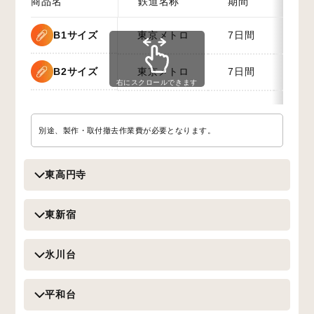
商品名
鉄道名称
期間
開
B1サイズ
東京メトロ
7日間
随
B2サイズ
東京メトロ
7日間
随
右にスクロールできます
別途、製作・取付撤去作業費が必要となります。
東高円寺
東新宿
氷川台
平和台