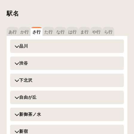
駅名
あ行
か行
さ行
た行
な行
は行
ま行
や行
ら行
品川
渋谷
下北沢
自由が丘
新御茶ノ水
新宿