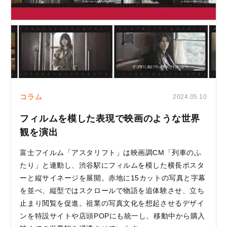
コラム
2024.05.10
フィルムを模した表現で映画のような世界
観を演出
富士フイルム「アスタリフト」は映画調CM「列車のふ
たり」と連動し、渋谷駅にフィルムを模した横長ポスタ
ーと縦サイネージを展開。赤地に15カットの写真と字幕
を並べ、縦型ではスクロールで物語を追体験させ、立ち
止まり閲覧を促進。祖業の写真文化を想起させるデザイ
ンを特設サイトや店頭POPにも統一し、移動中から購入