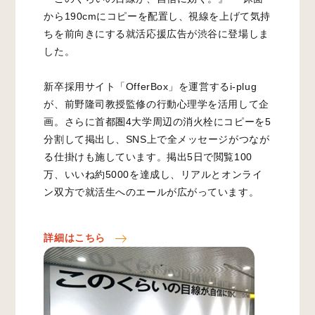
から190cmにコピーを配置し、視線を上げて気持
ちを前向きにする就活応援広告が渋谷に登場しま
した。
新卒採用サイト「OfferBox」を運営するi-plug
が、前野隆司教授監修の行動心理学を活用して企
画。さらに首都圏4大学周辺の消火栓にコピーを5
分割して掲出し、SNS上で全メッセージがつなが
る仕掛けも施しています。掲出5日で閲覧100
万、いいね約5000を達成し、リアルとオンライ
ン双方で就活生へのエールが広がっています。
詳細はこちら