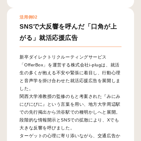
活用例02
SNSで大反響を呼んだ「口角が上
がる」就活応援広告
新卒ダイレクトリクルーティングサービス
「OfferBox」を運営する株式会社i-plugは、就活
生の多くが抱える不安や緊張に着目し、行動心理
と音声学を掛け合わせた就活応援広告を展開しま
した。
関西大学准教授の監修のもと考案された『みにみ
にぴにぴに』という言葉を用い、地方大学周辺駅
での先行掲出から渋谷駅での種明かしへと展開。
段階的な情報開示とSNSでの拡散により、Xでも
大きな反響を呼びました。
ターゲットの心理に寄り添いながら、交通広告か