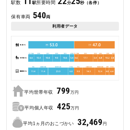
11
22
25
駅数
所要時間
駅
分
秒（各停）
540
保有車両
両
利用者データ
799
平均世帯年収
万円
425
平均個人年収
万円
32,469
平均1ヵ月のおこづかい
円