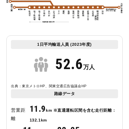
1日平均輸送人員 (2023年度)
52.6
万人
出典：東京メトロHP、関東交通広告協議会HP
路線データ
11.9
営業距
km ※直通運転区間を含む走行距離：
離
132.1km