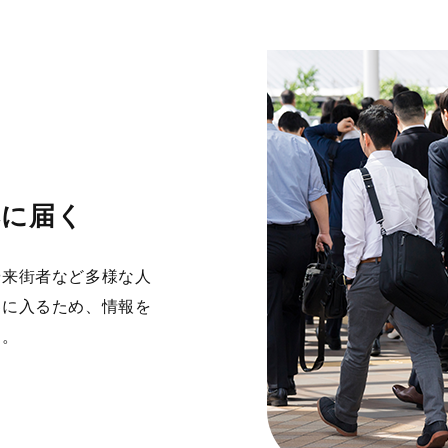
然に届く
や来街者など多様な人
界に入るため、情報を
す。