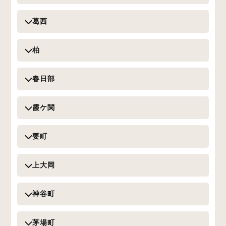
葛西
柏
春日部
霞ケ関
要町
上大岡
神谷町
茅場町