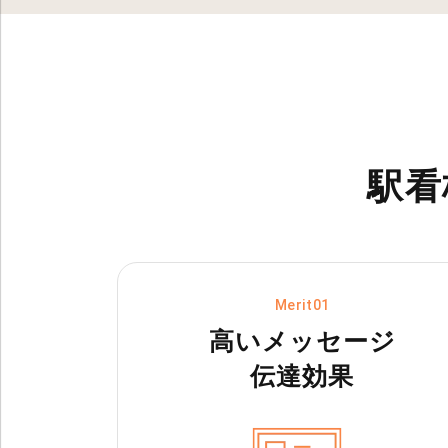
駅看
Merit01
高いメッセージ
伝達効果