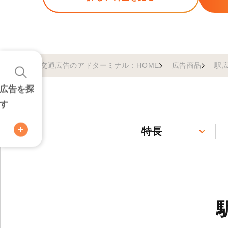
交通広告のアドターミナル：HOME
広告商品
駅
広告を探
す
特長