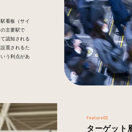
、駅看板（サイ
部の主要駅で
って認知される
て設置されるた
という利点があ
Feature02
ターゲット