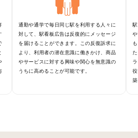
鮮
通勤や通学で毎日同じ駅を利用する人々に
駅
す
対して、駅看板広告は反復的にメッセージ
や
で
を届けることができます。この反復訴求に
も
と
より、利用者の潜在意識に働きかけ、商品
た
や
やサービスに対する興味や関心を無意識の
ラ
与
うちに高めることが可能です。
役
築