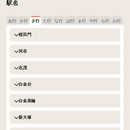
駅名
あ行
か行
さ行
た行
な行
は行
ま行
や行
ら行
わ行
桜田門
渋谷
志茂
白金台
白金高輪
新大塚