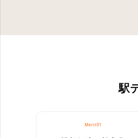
駅
Merit01