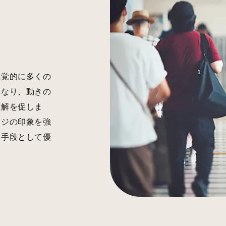
視覚的に多くの
異なり、動きの
理解を促しま
ージの印象を強
る手段として優