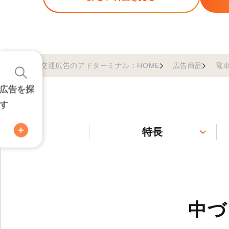
交通広告のアドターミナル：HOME
広告商品
電
広告を探
す
特長
中づ