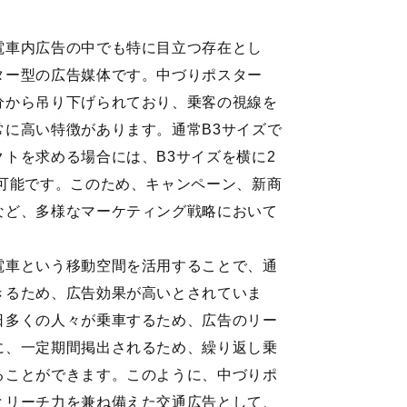
電車内広告の中でも特に目立つ存在とし
ター型の広告媒体です。中づりポスター
分から吊り下げられており、乗客の視線を
常に高い特徴があります。通常B3サイズで
トを求める場合には、B3サイズを横に2
も可能です。このため、キャンペーン、新商
など、多様なマーケティング戦略において
電車という移動空間を活用することで、通
きるため、広告効果が高いとされていま
日多くの人々が乗車するため、広告のリー
に、一定期間掲出されるため、繰り返し乗
ることができます。このように、中づりポ
とリーチ力を兼ね備えた交通広告として、