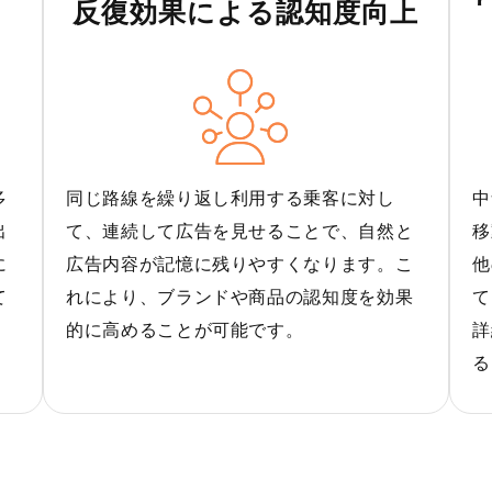
反復効果による認知度向上
多
同じ路線を繰り返し利用する乗客に対し
中
出
て、連続して広告を見せることで、自然と
移
に
広告内容が記憶に残りやすくなります。こ
他
て
れにより、ブランドや商品の認知度を効果
て
、
的に高めることが可能です。
詳
る