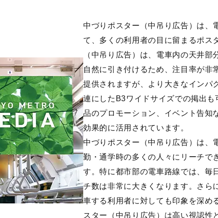
中づりポスター（中吊り広告）は、
て、多くの利用者の目に留まるポス
（中吊り広告）は、電車内の天井部
自然に引き付けるため、注目率が非
提供されますが、より大きなインパク
連にしたB3ワイドサイズでの掲出
品のプロモーション、イベント告知
効果的に活用されています。
中づりポスター（中吊り広告）は、
勤・通学時の多くの人々にリーチで
す。特に都市部の電車路線では、毎
チ数は非常に大きくなります。さら
車する利用者に対しても印象を深め
スター（中吊り広告）は高い視認性