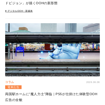
ドビジョン」が描くOOHの新形態
# デジタルOOH・新媒体
コラム
2026.06.08
電車広告
両国駅ホームに“魔人力士”降臨｜PS5が仕掛けた体験型OOH
広告の全貌