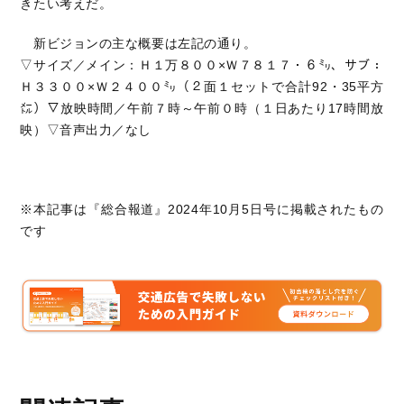
きたい考えだ。
新ビジョンの主な概要は左記の通り。
▽サイズ／メイン：Ｈ１万８００×Ｗ７８１７・６㍉、サブ：
Ｈ３３００×Ｗ２４００㍉（２面１セットで合計92・35平方
㍍）▽放映時間／午前７時～午前０時（１日あたり17時間放
映）▽音声出力／なし
※本記事は『総合報道』2024年10月5日号に掲載されたもの
です