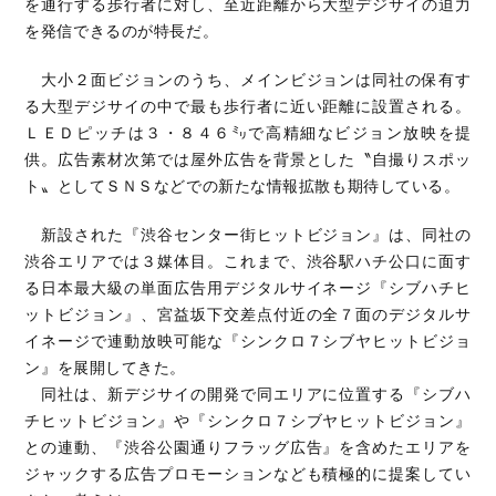
を通行する歩行者に対し、至近距離から大型デジサイの迫力
を発信できるのが特長だ。
大小２面ビジョンのうち、メインビジョンは同社の保有す
る大型デジサイの中で最も歩行者に近い距離に設置される。
ＬＥＤピッチは３・８４６㍉で高精細なビジョン放映を提
供。広告素材次第では屋外広告を背景とした〝自撮りスポッ
ト〟としてＳＮＳなどでの新たな情報拡散も期待している。
新設された『渋谷センター街ヒットビジョン』は、同社の
渋谷エリアでは３媒体目。これまで、渋谷駅ハチ公口に面す
る日本最大級の単面広告用デジタルサイネージ『シブハチヒ
ットビジョン』、宮益坂下交差点付近の全７面のデジタルサ
イネージで連動放映可能な『シンクロ７シブヤヒットビジョ
ン』を展開してきた。
同社は、新デジサイの開発で同エリアに位置する『シブハ
チヒットビジョン』や『シンクロ７シブヤヒットビジョン』
との連動、『渋谷公園通りフラッグ広告』を含めたエリアを
ジャックする広告プロモーションなども積極的に提案してい