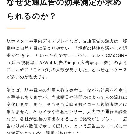
なぜ交通広告の効果測定が求め
られるのか？
駅ポスターや車内ディスプレイなど、交通広告の魅力は「移
動中に自然と目に留まりやすい」「場所の特性を活かした訴
求ができる」といった点です。しかし、テレビCMのGRP
（延べ視聴率）やWeb広告のimp（広告表示回数）のよう
に、明確に「これだけの人数が見ました」と示せないケース
が多いのが現状です。
例えば、駅や電車の利用人数を参考にしながら効果を推定す
る手法もありますが、当然曜日や時間帯によって人の流れは
変化します。また、そもそも乗降者数イコール視認者数とは
限りません。AIカメラや各種センサー、人力での通行量調査
など、各社が独自の算出をすることで比較がしづらく、「広
告の効果を数値で示してほしい」という広告主のニーズに十
分対応できていない課題がありました。