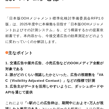
「日本版OOHメジャメント標準化検討準備委員会RFP1.0
版」は、2025年度中に本稼働を目指す「日本版OOHメジャメ
ントおよびその計測システム」を、どう構築するかの提案依
頼書です。本内容から、今後交通広告の効果測定がどのよう
に変わっていくのか解説します。
主なポイント
1. 交通広告や屋外広告、小売広告などのOOHメディア全般が
対象である
2. 誰がどのくらい視認したかといった、広告の視聴数を「VA
C（Visibility Adjusted Contact）」などの指標で計測
3. 広告主がデータを活用しやすいように、ダッシュボードや
APIを通じて提供
これにより
「○駅のこの広告枠は、期間中におよそ○万人が視
認したと推定できる」
といったデータを根拠に、より公平か