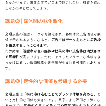
もかかります。業界全体でどこまで協力し合い、投資を進め
るかがカギとなるでしょう。
課題②│媒体間の競争激化
交通広告の視認データが可視化され、各媒体の広告価値が数
値で示されるようになると
、広告主はデータをもとに広告枠
を厳選するようになります。
その結果、
視認率が低い媒体や効果の薄い広告枠は淘汰され
る可能性
が高まります。ただ、そうしたフラットな比較をき
っかけに新しい販売戦略や改善策が生まれる可能性もありま
す。
課題③│定性的な価値も考慮する必要
交通広告は
「街に溶け込むことでブランド体験を高める」
と
いう定性的な価値も大きいです。数字による評価が主流にな
る一方で、
広告のクリエイティブや空間演出の力をどう維