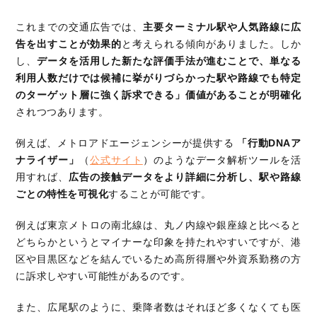
これまでの交通広告では、
主要ターミナル駅や人気路線に広
告を出すことが効果的
と考えられる傾向がありました。しか
し、
データを活用した新たな評価手法が進むことで、単なる
利用人数だけでは候補に挙がりづらかった駅や路線でも特定
のターゲット層に強く訴求できる」価値があることが明確化
されつつあります。
例えば、メトロアドエージェンシーが提供する
「行動DNAア
ナライザー」
（
公式サイト
）のようなデータ解析ツールを活
用すれば、
広告の接触データをより詳細に分析し、駅や路線
ごとの特性を可視化
することが可能です。
例えば東京メトロの南北線は、丸ノ内線や銀座線と比べると
どちらかというとマイナーな印象を持たれやすいですが、港
区や目黒区などを結んでいるため高所得層や外資系勤務の方
に訴求しやすい可能性があるのです。
また、広尾駅のように、乗降者数はそれほど多くなくても医