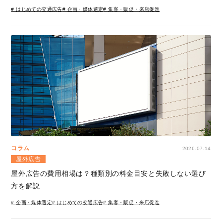
# はじめての交通広告
# 企画・媒体選定
# 集客・販促・来店促進
コラム
2026.07.14
屋外広告
屋外広告の費用相場は？種類別の料金目安と失敗しない選び
方を解説
# 企画・媒体選定
# はじめての交通広告
# 集客・販促・来店促進