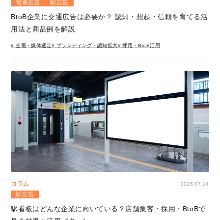
電車広告
駅広告
BtoB企業に交通広告は必要か？ 認知・想起・信頼を育てる活
用法と商品例を解説
# 企画・媒体選定
# ブランディング・認知拡大
# 採用・BtoB活用
コラム
2026.07.14
駅広告
駅看板はどんな企業に向いている？店舗集客・採用・BtoBで