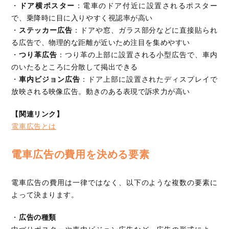
・
ドア横ポスター
：電車のドア付近に設置されるポスター
で、乗降時に目に入りやすく視認率が高い
・
ステッカー広告
：ドアや窓、ガラス部分などに直接貼られ
る広告で、物理的な距離が近いため注目を集めやすい
・
つり革広告
：つり革の上部に設置される小型広告で、車内
のいたるところに分散して掲出できる
・
車内ビジョン広告
：ドア上部に設置されたディスプレイで
放映される映像広告。動きのある表現で訴求力が高い
【関連リンク】
電車広告とは
電車広告の費用を決める要素
電車広告の費用は一律ではなく、以下のような複数の要素に
よって決まります。
・
広告の種類