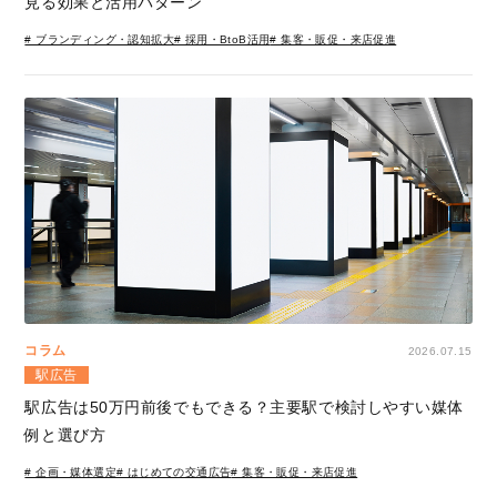
見る効果と活用パターン
# ブランディング・認知拡大
# 採用・BtoB活用
# 集客・販促・来店促進
コラム
2026.07.15
駅広告
駅広告は50万円前後でもできる？主要駅で検討しやすい媒体
例と選び方
# 企画・媒体選定
# はじめての交通広告
# 集客・販促・来店促進