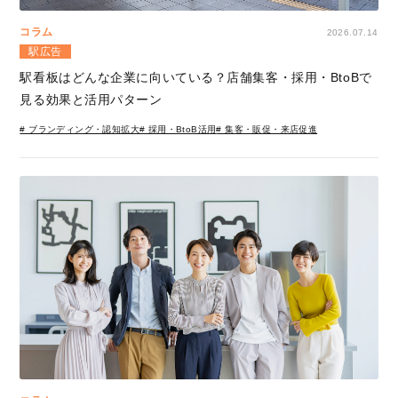
コラム
2026.07.14
駅広告
駅看板はどんな企業に向いている？店舗集客・採用・BtoBで
見る効果と活用パターン
# ブランディング・認知拡大
# 採用・BtoB活用
# 集客・販促・来店促進