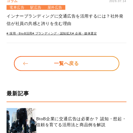
コラム
2026.07.14
電車広告
駅広告
屋外広告
インナーブランディングに交通広告を活用するには？社外発
信が社員の共感と誇りを生む理由
# 採用・BtoB活用
# ブランディング・認知拡大
# 企画・媒体選定
一覧へ戻る
最新記事
BtoB企業に交通広告は必要か？ 認知・想起・
信頼を育てる活用法と商品例を解説