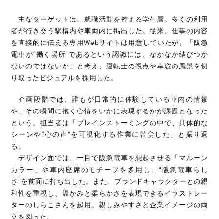
主なターゲットは、就職活動を控える学生層。多くの利用
者が行き交う駅構内や車両内に掲出した。従来、仕事の内容
を直接的に伝える専用Webサイトは用意していたが、「阪急
電車が“働く場所”であるという認識には、なかなか結びつか
ないのではないか」と考え、運転士の視点や車窓の風景を切
り取ったビジュアルを採用した。
企画段階では、誰もが日常的に体験している車内の情景
や、その瞬間に抱く心情をいかに表現するかが課題となった
という。担当者は「ブレインストーミングの中で、具体的な
シーンや“心の声”を可視化する作業に苦労した」と振り返
る。
デザイン面では、一目で阪急電車を想起させる「マルーン
カラー」や車内座席のモチーフを多用し、“阪急電車らし
さ”を前面に打ち出した。また、ブランドキャラクターとの親
和性を重視し、温かみと柔らかさを表現できるイラストレー
ターのしらこさんを起用。親しみやすさと企業イメージの両
立を図った。