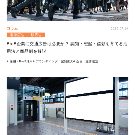
コラム
2026.07.14
電車広告
駅広告
BtoB企業に交通広告は必要か？ 認知・想起・信頼を育てる活
用法と商品例を解説
# 採用・BtoB活用
# ブランディング・認知拡大
# 企画・媒体選定