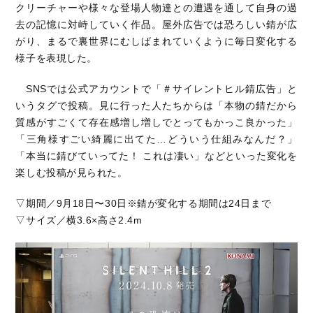
クリーチャーや様々な登場人物達との遭遇を通して自身の過
去の記憶に対峙していく作品。屋外広告では恐ろしい錆が広
がり、まるで裏世界にむしばまれていくように毎日変化する
様子を表現した。
SNSでは公式アカウントで「＃サイレントヒル錆広告」と
いうタグで投稿。見に行った人たちからは「本物の錆だから
質感がすごくて存在感増し増しでとってもかっこ良かった」
「三角様すごい綺麗に出てた…どういう仕組みなんだ？」
「本当に錆びていってた！ これは凄い」などといった変化を
楽しむ投稿が見られた。
▽期間／9月18日〜30日※錆が変化する期間は24日まで
▽サイズ／横3.6×高さ2.4m