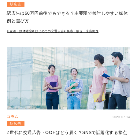
駅広告
駅広告は50万円前後でもできる？主要駅で検討しやすい媒体
例と選び方
# 企画・媒体選定
# はじめての交通広告
# 集客・販促・来店促進
コラム
2026.07.14
駅広告
Z世代に交通広告・OOHはどう届く？SNSで話題化する接点