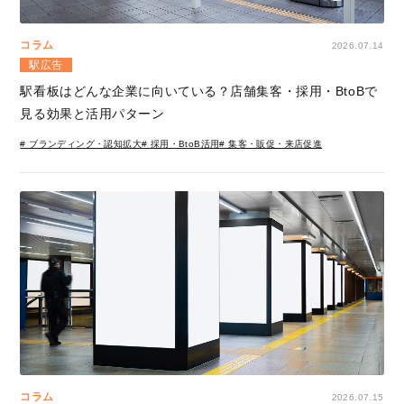
コラム
2026.07.14
駅広告
駅看板はどんな企業に向いている？店舗集客・採用・BtoBで
見る効果と活用パターン
# ブランディング・認知拡大
# 採用・BtoB活用
# 集客・販促・来店促進
コラム
2026.07.15