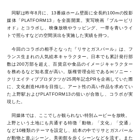
同駅は昨年8月に、13番線ホーム壁面に全長約100mの投影
媒体「PLATFORM13」を全面開業。実写映画『ブルーピリ
オド』とコラボし、映像放映やラッピング、一帯を青いライ
トで照らすなどの空間演出を実施した実績を持つ。
今回のコラボの相手となった『リサとガスパール』は、フ
ランス生まれの人気絵本キャラクター。日本でも累計発行部
数は200万部を超え、百貨店や食品のイメージキャラクター
を務めるなど知名度が高い。版権管理会社である㈱ソニー・
クリエイティブプロダクツが25周年記念PRを企画していた際
に、文化創造HUBを目指し、アート性の高い作品を求めてい
た上野駅およびPLATFORM13の狙いが合致し、コラボが実
現した。
同媒体では、ここでしか観られない特別ムービーを放映。
上野という土地にも共通する特徴「動物」「文化」「交通」
など10種類のテーマを設定し、絵本の中でリサとガスパール
が動物と遊ぶシーン、美術館を歩くシーンなどを流す。また