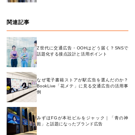
関連記事
Z世代に交通広告・OOHはどう届く？SNSで
話題化する接点設計と活用ポイント
なぜ電子書籍ストアが駅広告を選んだのか？
BookLive「花メテ」に見る交通広告の活用事
例
みずほFGが本社ビルをジャック｜「青の神
殿」と話題になったブランド広告