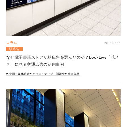
コラム
2026.07.15
駅広告
なぜ電子書籍ストアが駅広告を選んだのか？BookLive「花メ
テ」に見る交通広告の活用事例
# 企画・媒体選定
# クリエイティブ・話題化
# 独自取材