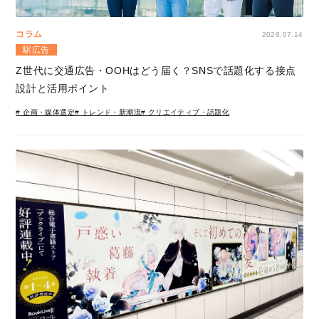
コラム
2026.07.14
駅広告
Z世代に交通広告・OOHはどう届く？SNSで話題化する接点
設計と活用ポイント
# 企画・媒体選定
# トレンド・新潮流
# クリエイティブ・話題化