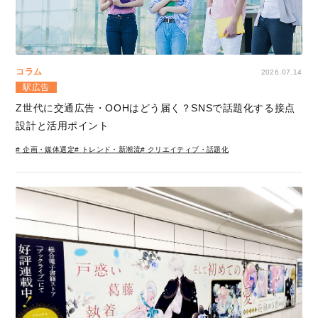
コラム
2026.07.14
駅広告
Z世代に交通広告・OOHはどう届く？SNSで話題化する接点
設計と活用ポイント
# 企画・媒体選定
# トレンド・新潮流
# クリエイティブ・話題化