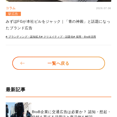
コラム
2026.07.06
駅広告
みずほFGが本社ビルをジャック｜「青の神殿」と話題になっ
たブランド広告
# ブランディング・認知拡大
# クリエイティブ・話題化
# 採用・BtoB活用
一覧へ戻る
最新記事
BtoB企業に交通広告は必要か？ 認知・想起・