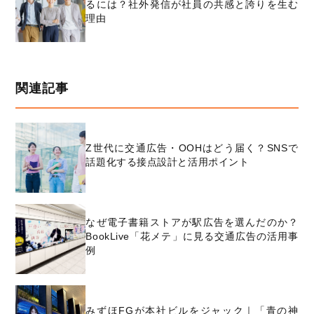
るには？社外発信が社員の共感と誇りを生む
理由
関連記事
Z世代に交通広告・OOHはどう届く？SNSで
話題化する接点設計と活用ポイント
なぜ電子書籍ストアが駅広告を選んだのか？
BookLive「花メテ」に見る交通広告の活用事
例
みずほFGが本社ビルをジャック｜「青の神