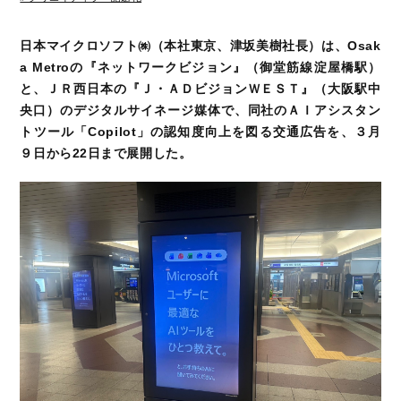
日本マイクロソフト㈱（本社東京、津坂美樹社長）は、Osak
a Metroの『ネットワークビジョン』（御堂筋線淀屋橋駅）
と、ＪＲ西日本の『Ｊ・ＡＤビジョンＷＥＳＴ』（大阪駅中
央口）のデジタルサイネージ媒体で、同社のＡＩアシスタン
トツール「Copilot」の認知度向上を図る交通広告を、３月
９日から22日まで展開した。