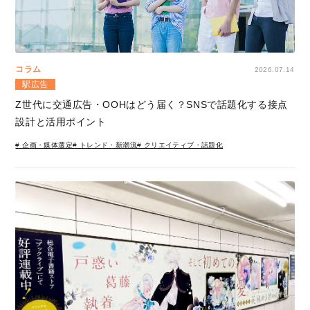
コラム
2026.07.14
駅広告
Z世代に交通広告・OOHはどう届く？SNSで話題化する接点
設計と活用ポイント
# 企画・媒体選定
# トレンド・新潮流
# クリエイティブ・話題化