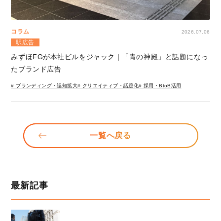
コラム
2026.07.06
駅広告
みずほFGが本社ビルをジャック｜「青の神殿」と話題になっ
たブランド広告
# ブランディング・認知拡大
# クリエイティブ・話題化
# 採用・BtoB活用
一覧へ戻る
最新記事