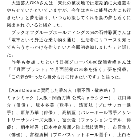
大道芸人OKAさんは「東北の被災地では定期的に大道芸を
やらせていただいていますが、今年はさらに能登の方にも行
きたい」と夢を語り、いつも応援してくれる妻の夢も近くに
掲出されていると紹介した。
ブックオフグループホールディングス㈱の石井彩夏さんは
「電車という身近な乗り物を通じ、生活者にリユースを知っ
てもらうきっかけを作りたいと今回初参加しました」と話し
た。
昨年も参加したという日揮グローバル㈱深浦希峰さんは
「『月面プラント』で月面開発の未来を拓く」夢を掲載。
「この夢が叶ったら自分も月に行きたいです」と語った。
【April Dreamに賛同した著名人（順不同・敬称略）】
ミャクミャク（大阪・関西万博 公式キャラクター）、江口洋
介（俳優）、坂本冬美（歌手）、遠藤航（プロサッカー選
手）、原菜乃華（俳優）、髙橋藍（バレーボール選手／サン
トリーサンバーズ大阪）、冨永愛（ファッションモデル、俳
優）、桐生祥秀（日本生命所属／陸上競技選手）、市原隼人
（俳優）、富樫勇樹（プロバスケットボール選手）、上白石