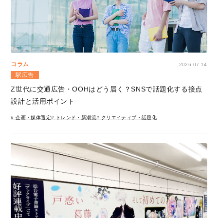
コラム
2026.07.14
駅広告
Z世代に交通広告・OOHはどう届く？SNSで話題化する接点
設計と活用ポイント
# 企画・媒体選定
# トレンド・新潮流
# クリエイティブ・話題化