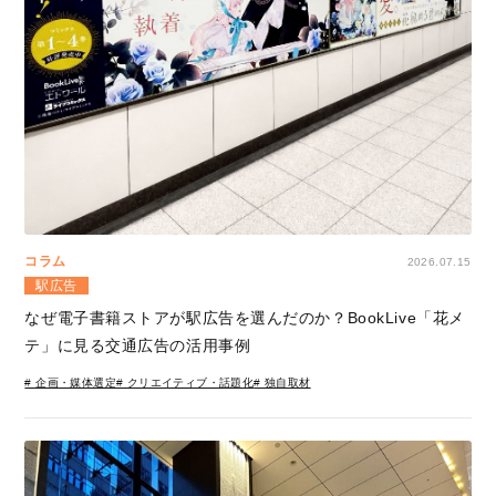
コラム
2026.07.15
駅広告
なぜ電子書籍ストアが駅広告を選んだのか？BookLive「花メ
テ」に見る交通広告の活用事例
# 企画・媒体選定
# クリエイティブ・話題化
# 独自取材