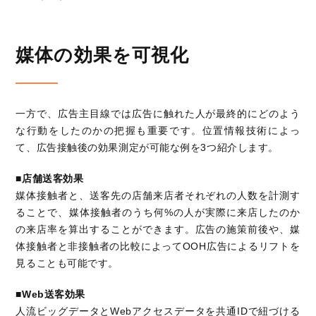
媒体の効果を可視化
一方で、広告主目線では広告に触れた人が最終的にどのよう
な行動をしたのかの把握も重要です。位置情報技術によっ
て、広告接触後の効果測定が可能な例を
3
つ紹介します。
■店舗送客効果
媒体接触者と、送客先の店舗来店者それぞれの人数を計測す
ることで、媒体接触者のうち何
%
の人が実際に来店したのか
の来店率を算出することができます。広告の施策前後や、媒
体接触者と非接触者の比較によって
OOH
広告によるリフトを
見ることも可能です。
■
Web
送客効果
人流ビッグデータと
Web
アクセスデータを共通
ID
で紐づける