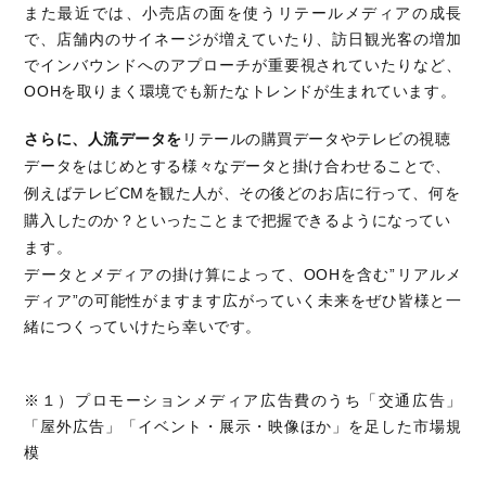
また最近では、小売店の面を使うリテールメディアの成長
で、店舗内のサイネージが増えていたり、訪日観光客の増加
でインバウンドへのアプローチが重要視されていたりなど、
OOH
を取りまく環境でも新たなトレンドが生まれています。
さらに、人流データを
リテールの購買データやテレビの視聴
データをはじめとする様々なデータと掛け合わせることで、
例えばテレビCMを観た人が、その後どのお店に行って、何を
購入したのか？といったことまで把握できるようになってい
ます。
データとメディアの掛け算によって、OOHを含む”リアルメ
ディア”の可能性がますます広がっていく未来をぜひ皆様と一
緒につくっていけたら幸いです。
※１）プロモーションメディア広告費のうち「交通広告」
「屋外広告」「イベント・展示・映像ほか」を足した市場規
模