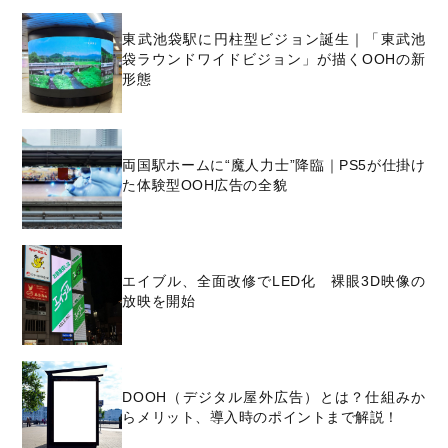
東武池袋駅に円柱型ビジョン誕生｜「東武池
袋ラウンドワイドビジョン」が描くOOHの新
形態
両国駅ホームに“魔人力士”降臨｜PS5が仕掛け
た体験型OOH広告の全貌
エイブル、全面改修でLED化 裸眼3D映像の
放映を開始
DOOH（デジタル屋外広告）とは？仕組みか
らメリット、導入時のポイントまで解説！