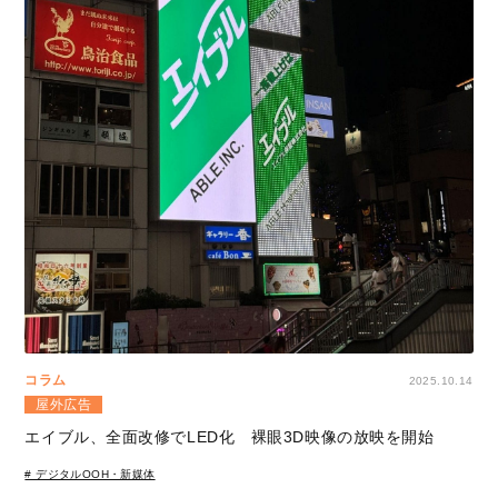
コラム
2025.10.14
屋外広告
エイブル、全面改修でLED化 裸眼3D映像の放映を開始
# デジタルOOH・新媒体