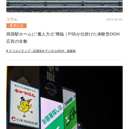
コラム
2026.06.08
電車広告
両国駅ホームに“魔人力士”降臨｜PS5が仕掛けた体験型OOH
広告の全貌
# クリエイティブ・話題化
# デジタルOOH・新媒体