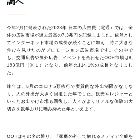
調へ
今年
2
月に発表された
2023
年 日本の広告費（電通）では、全
体の広告市場が過去最高の
7.3
兆円を記録しました。依然とし
てインターネット市場の成長が続くことに加え、特に大きな
伸びを見せたのがプロモーション広告市場です。その中で
も、交通広告や屋外広告、イベントを合わせた
OOH
市場は
8,
183
億円（
※
１）となり、前年比
114.1%
の成長となりまし
た。
昨年は、
5
月のコロナ
5
類移行で実質的な外出制限がなくな
り、人の外出が大きく回復した年でした。観光やレジャーと
いったお出かけ市場も回復し、人々がよりリアルな体験の大
切さを数年ぶりに嚙み締めた年といえます。
OOH
はその名の通り、「家庭の外」で触れるメディア全般を