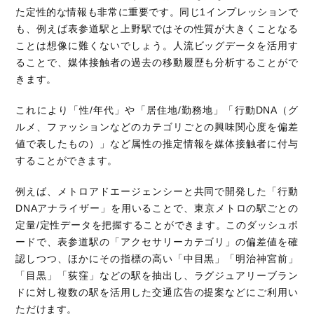
た定性的な情報も非常に重要です。同じ
1
インプレッションで
も、例えば表参道駅と上野駅ではその性質が大きくことなる
ことは想像に難くないでしょう。人流ビッグデータを活用す
ることで、媒体接触者の過去の移動履歴も分析することがで
きます。
これにより「性
/
年代」や「居住地
/
勤務地」「行動
DNA
（グ
ルメ、ファッションなどのカテゴリごとの興味関心度を偏差
値で表したもの）」など属性の推定情報を媒体接触者に付与
することができます。
例えば、メトロアドエージェンシーと共同で開発した「行動
DNA
アナライザー」を用いることで、東京メトロの駅ごとの
定量
/
定性データを把握することができます。このダッシュボ
ードで、表参道駅の「アクセサリーカテゴリ」の偏差値を確
認しつつ、ほかにその指標の高い「中目黒」「明治神宮前」
「目黒」「荻窪」などの駅を抽出し、ラグジュアリーブラン
ドに対し複数の駅を活用した交通広告の提案などにご利用い
ただけます。