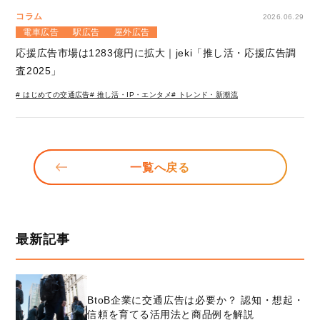
コラム
2026.06.29
電車広告
駅広告
屋外広告
応援広告市場は1283億円に拡大｜jeki「推し活・応援広告調
査2025」
# はじめての交通広告
# 推し活・IP・エンタメ
# トレンド・新潮流
一覧へ戻る
最新記事
BtoB企業に交通広告は必要か？ 認知・想起・
信頼を育てる活用法と商品例を解説