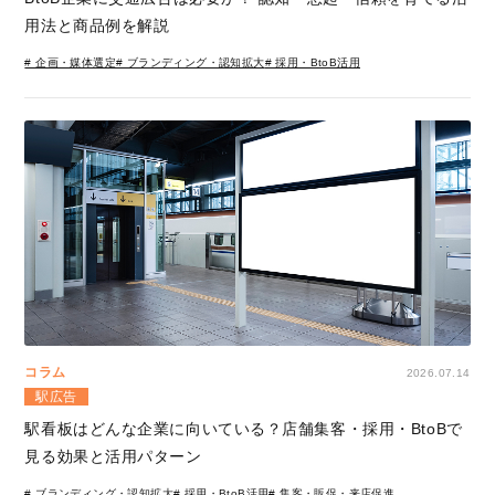
用法と商品例を解説
# 企画・媒体選定
# ブランディング・認知拡大
# 採用・BtoB活用
コラム
2026.07.14
駅広告
駅看板はどんな企業に向いている？店舗集客・採用・BtoBで
見る効果と活用パターン
# ブランディング・認知拡大
# 採用・BtoB活用
# 集客・販促・来店促進