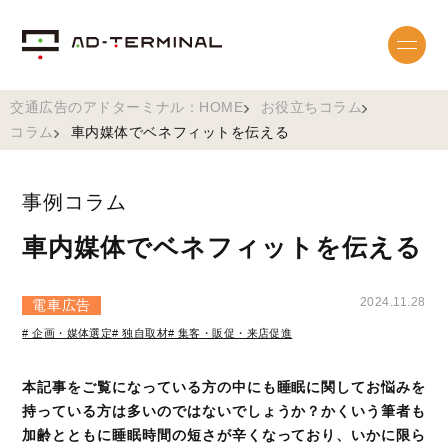
交通広告のアドターミナル：HOME
お役立ちコラム
コラム
車内媒体でベネフィットを伝える
事例コラム
車内媒体でベネフィットを伝える
2024.11.28
電車広告
# 企画・媒体選定
# 独自取材
# 集客・販促・来店促進
本記事をご覧になっている方の中にも睡眠に関してお悩みを
持っている方は多いのではないでしょうか？かくいう筆者も
加齢とともに睡眠時間の短さが辛くなっており、いかに限ら