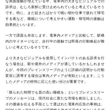
な画面接触が増えている中、電車内の大きなビジュアルでの
訴求は、むしろ新鮮に受け止められていると考えているそう
です。特に、まだ起きたばかりで眠い朝や仕事で疲れて帰宅
する夜など、睡眠について考えやすい通勤・帰宅時の接触は
効果的といいます。
一方で課題も存在します。電車内メディアと比較して、駅構
内のサイネージなど、歩行中の接触では即座の行動喚起が難
しいと考えているそうです。
より大きなビジュアルを使用してインパクトのある訴求を行
なう場合は、駅や屋外のメディアが適しているかもしれませ
んが、今回のブレインスリープのように詳細の説明から行動
変容に誘導する場合は車内メディアが有効といえます。こう
したメディアの特性に応じた使い分けが重要です。
「限られた時間でも質の高い睡眠を」というブレインスリー
プのメッセージは、現代社会に新たな市場を創出しました。
その価値を伝える手段として選ばれた電車内広告の事例は、
OOHメディアのひとつの可能性を改めて示すものといえるで