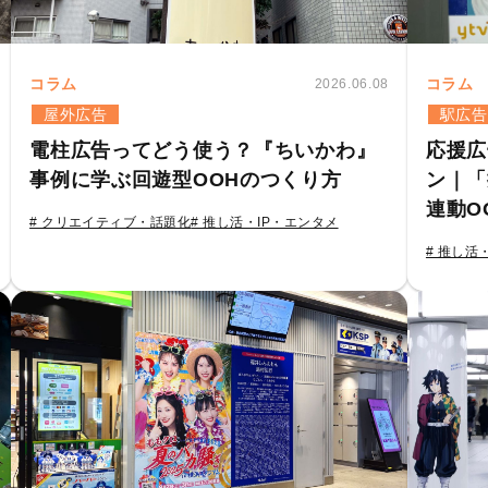
コラム
コラム
2026.06.08
屋外広告
駅広告
電柱広告ってどう使う？『ちいかわ』
応援広
事例に学ぶ回遊型OOHのつくり方
ン｜「
連動O
# クリエイティブ・話題化
# 推し活・IP・エンタメ
# 推し活