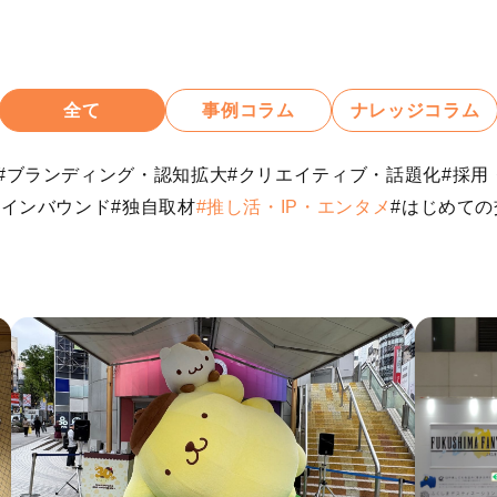
全て
事例コラム
ナレッジコラム
#ブランディング・認知拡大
#クリエイティブ・話題化
#採用
・インバウンド
#独自取材
#推し活・IP・エンタメ
#はじめての