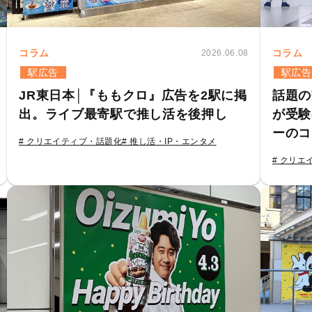
コラム
コラム
2026.06.08
駅広告
駅広告
JR東日本│『ももクロ』広告を2駅に掲
話題の
出。ライブ最寄駅で推し活を後押し
が受験
ーのコ
# クリエイティブ・話題化
# 推し活・IP・エンタメ
# クリエ