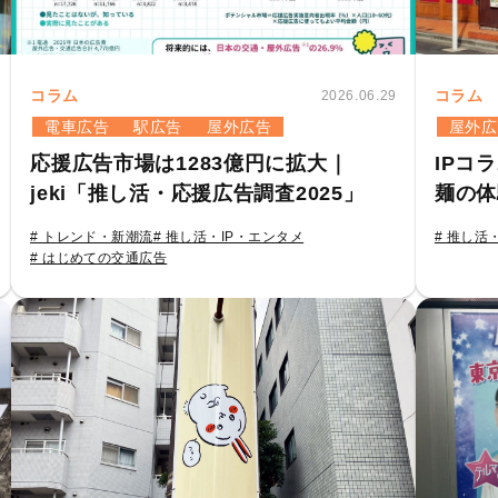
コラム
コラム
2026.06.29
電車広告
駅広告
屋外広告
屋外広
応援広告市場は1283億円に拡大｜
IPコ
jeki「推し活・応援広告調査2025」
麺の体
# トレンド・新潮流
# 推し活・IP・エンタメ
# 推し活
# はじめての交通広告