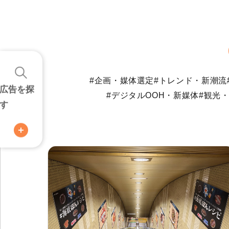
#企画・媒体選定
#トレンド・新潮流
広告を探
#デジタルOOH・新媒体
#観光
す