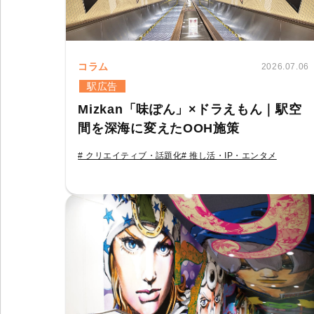
コラム
2026.07.06
駅広告
Mizkan「味ぽん」×ドラえもん｜駅空
間を深海に変えたOOH施策
# クリエイティブ・話題化
# 推し活・IP・エンタメ