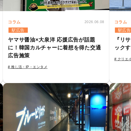
コラム
コラム
2026.06.08
駅広告
駅広告
ヤマサ醤油×大泉洋 応援広告が話題
『リサ
に！韓国カルチャーに着想を得た交通
ックす
広告施策
# クリエ
# 推し活・IP・エンタメ