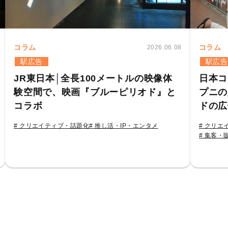
コラム
コラム
2026.06.08
駅広告
駅広告
JR東日本│全長100メートルの映像体
日本コ
験空間で、映画『ブルーピリオド』と
プニの
コラボ
ドの広
# クリエイティブ・話題化
# 推し活・IP・エンタメ
# クリエ
# 集客・