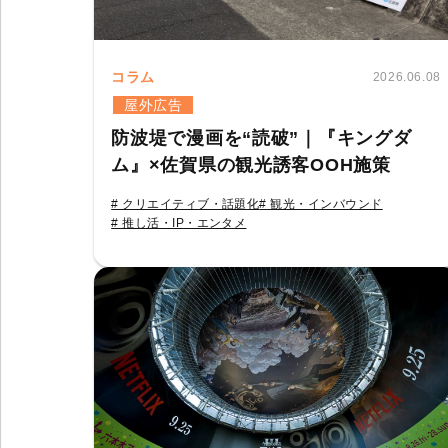
コラム
2026.06.08
屋外広告
防波堤で漫画を“読破”｜『キングダ
ム』×佐賀県の観光誘客OOH施策
# クリエイティブ・話題化
# 観光・インバウンド
# 推し活・IP・エンタメ