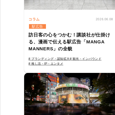
コラム
2026.06.08
駅広告
訪日客の心をつかむ！講談社が仕掛け
る、漫画で伝える駅広告「MANGA
MANNERS」の全貌
# ブランディング・認知拡大
# 観光・インバウンド
# 推し活・IP・エンタメ