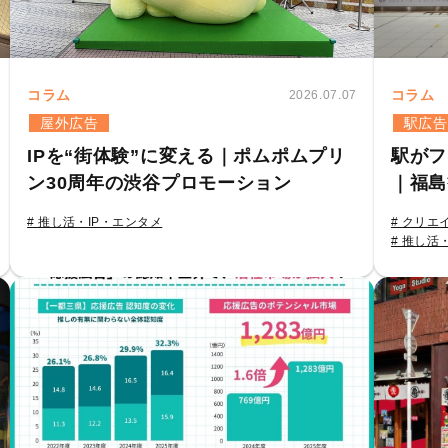
コラム
コラム
2026.07.07
屋外広告
駅広告
IPを“街体験”に変える｜ポムポムプリ
駅がフ
ン30周年の渋谷プロモーション
｜福島
# 推し活・IP・エンタメ
# クリエ
# 推し活