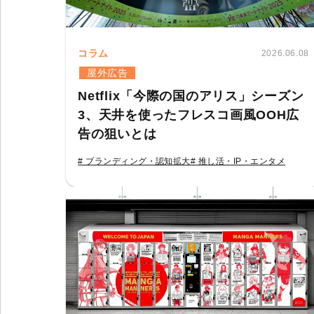
コラム
2026.06.08
屋外広告
Netflix「今際の国のアリス」シーズン
3、天井を使ったフレスコ画風OOH広
告の狙いとは
# ブランディング・認知拡大
# 推し活・IP・エンタメ