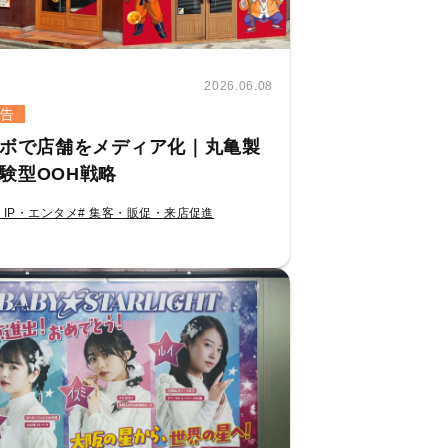
2026.06.08
告
ラボで店舗をメディア化｜丸亀製
験型OOH戦略
・IP・エンタメ
# 集客・販促・来店促進