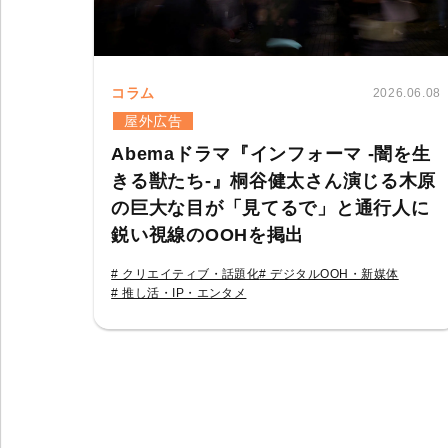
コラム
2026.06.08
屋外広告
Abemaドラマ『インフォーマ -闇を生
きる獣たち-』桐谷健太さん演じる木原
の巨大な目が「見てるで」と通行人に
鋭い視線のOOHを掲出
# クリエイティブ・話題化
# デジタルOOH・新媒体
# 推し活・IP・エンタメ